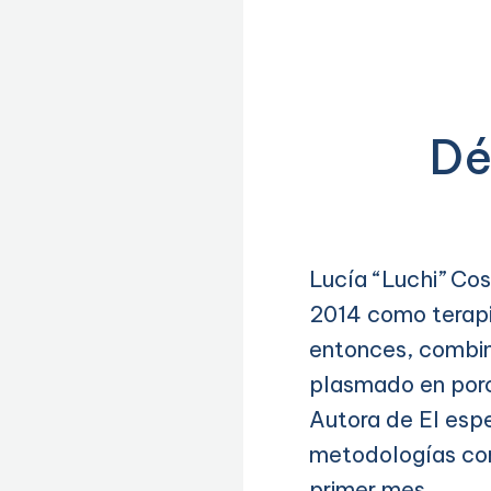
Dé
Lucía “Luchi” Cos
2014 como terapi
entonces, combin
plasmado en porc
Autora de El espe
metodologías como
primer mes.