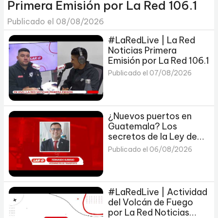
Primera Emisión por La Red 106.1
Publicado el 08/08/2026
#LaRedLive | La Red
Noticias Primera
Emisión por La Red 106.1
Publicado el 07/08/2026
¿Nuevos puertos en
Guatemala? Los
secretos de la Ley de
Autoridad Portuaria
Publicado el 06/08/2026
#LaRedLive | Actividad
del Volcán de Fuego
por La Red Noticias