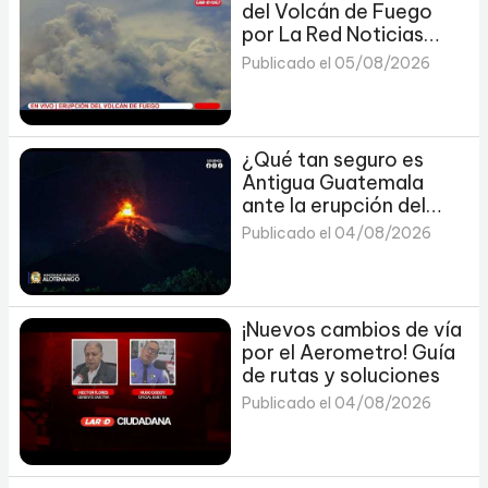
del Volcán de Fuego
por La Red Noticias
106.1
Publicado el 05/08/2026
¿Qué tan seguro es
Antigua Guatemala
ante la erupción del
Volcán de Fuego?
Publicado el 04/08/2026
¡Nuevos cambios de vía
por el Aerometro! Guía
de rutas y soluciones
Publicado el 04/08/2026