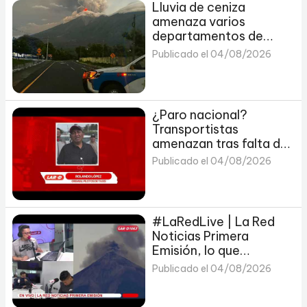
Lluvia de ceniza
amenaza varios
departamentos de
Guatemala por
Publicado el 04/08/2026
erupción
¿Paro nacional?
Transportistas
amenazan tras falta de
acuerdos por
Publicado el 04/08/2026
combustibles
#LaRedLive | La Red
Noticias Primera
Emisión, lo que
necesitas saber de
Publicado el 04/08/2026
Deportes y Noticias