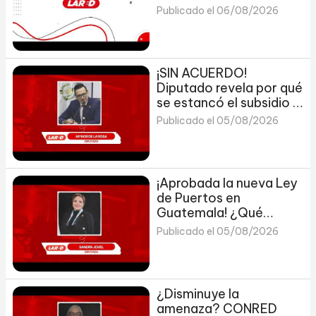
106.1
Publicado el 06/08/2026
¡SIN ACUERDO!
Diputado revela por qué
se estancó el subsidio a
los combustibles en
Publicado el 05/08/2026
Guatemala ⛽🚨
¡Aprobada la nueva Ley
de Puertos en
Guatemala! ¿Qué
cambia ahora?
Publicado el 05/08/2026
¿Disminuye la
amenaza? CONRED