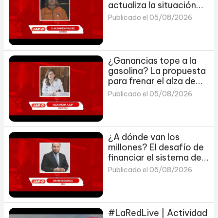
actualiza la situación
por actividad del
Publicado el 05/08/2026
Volcán de Fuego
¿Ganancias tope a la
gasolina? La propuesta
para frenar el alza de
precios en Guatemala
Publicado el 05/08/2026
¿A dónde van los
millones? El desafío de
financiar el sistema de
justicia en Guatemala
Publicado el 05/08/2026
#LaRedLive | Actividad