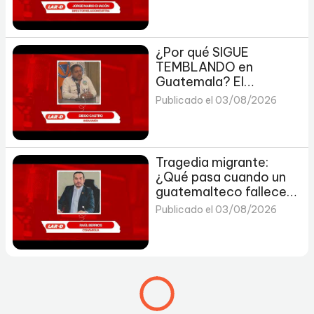
novedades del IRTRA
¿Por qué SIGUE
TEMBLANDO en
Guatemala? El
Insivumeh responde
Publicado el 03/08/2026
🇬🇹⚠️
Tragedia migrante:
¿Qué pasa cuando un
guatemalteco fallece
en EE. UU.?
Publicado el 03/08/2026