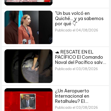
"Un bus volcó en
Quiché... y ya sabemos
por qué 👇"
Publicado el 04/08/2026
🐢 RESCATE EN EL
PACÍFICO El Comando
Naval del Pacífico salvó
a una tortuga que
Publicado el 03/08/2026
quedó ATRAPADA.
¿Un Aeropuerto
Internacional en
Retalhuleu? El
megaproyecto y
Publicado el 03/08/2026