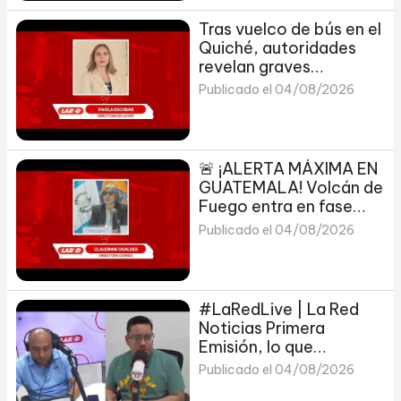
Tras vuelco de bús en el
Quiché, autoridades
revelan graves
irregularidades en el
Publicado el 04/08/2026
transporte público
🚨 ¡ALERTA MÁXIMA EN
GUATEMALA! Volcán de
Fuego entra en fase
explosiva y evacúan
Publicado el 04/08/2026
comunidades
#LaRedLive | La Red
Noticias Primera
Emisión, lo que
necesitas saber de
Publicado el 04/08/2026
Deportes y Noticias